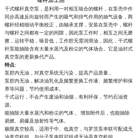
干式螺杆真空泵，是利用一对相互啮合的螺杆，在泵壳中作
同步高速反向旋转而产生的吸气和排气作用的抽气设备，两
螺杆经精细动平衡校正，由轴承支撑，安装在泵壳中，螺杆
与螺杆之间都有一定的间隙，因此泵工作时，相互之间无磨
擦，运转平稳，噪音低，工作腔无需润滑油，因此，干式螺
杆泵能抽除含有大量水蒸汽及粉尘的气体场合。它是油封式
真空泵的更新换代产品。
特点:
泵腔内无油，对真空系统无污染，提高产品质量 。
泵腔内无油，解决油乳化及频繁更换工作液、频繁维护和保
养等问题，节约使用成本。
干式运行，不会产生废油和油烟，有利环保，节约石油资
源。
能抽除大量水蒸汽和粉尘的气体 。 增加附件后，也能抽除
易燃、易爆及放射性等气体。
极限真空较高，适用于中、低真空，与罗茨泵串联可配成无
油真空机组，与分子泵串联可组成无油高真空机组。