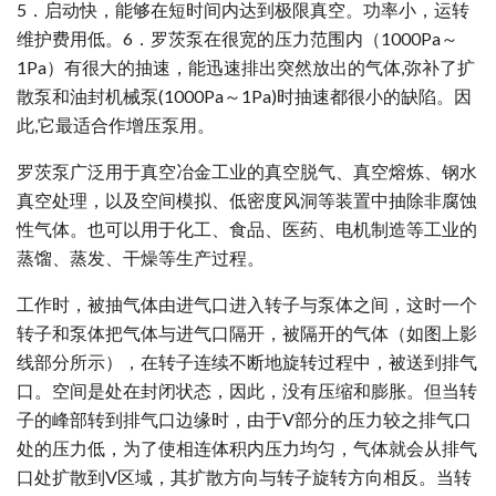
5．启动快，能够在短时间内达到极限真空。功率小，运转
维护费用低。6．罗茨泵在很宽的压力范围内（1000Pa～
1Pa）有很大的抽速，能迅速排出突然放出的气体,弥补了扩
散泵和油封机械泵(1000Pa～1Pa)时抽速都很小的缺陷。因
此,它最适合作增压泵用。
罗茨泵广泛用于真空冶金工业的真空脱气、真空熔炼、钢水
真空处理，以及空间模拟、低密度风洞等装置中抽除非腐蚀
性气体。也可以用于化工、食品、医药、电机制造等工业的
蒸馏、蒸发、干燥等生产过程。
工作时，被抽气体由进气口进入转子与泵体之间，这时一个
转子和泵体把气体与进气口隔开，被隔开的气体（如图上影
线部分所示），在转子连续不断地旋转过程中，被送到排气
口。空间是处在封闭状态，因此，没有压缩和膨胀。但当转
子的峰部转到排气口边缘时，由于V部分的压力较之排气口
处的压力低，为了使相连体积内压力均匀，气体就会从排气
口处扩散到V区域，其扩散方向与转子旋转方向相反。当转