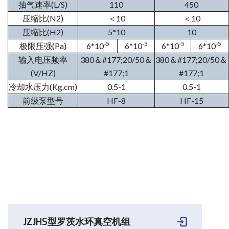
抽气速率(L/S)
110
450
压缩比(N2)
＜10
＜10
压缩比(H2)
5*10
10
-5
-5
-5
-5
极限压强(Pa)
6*10
6*10
6*10
6*10
输入电压频率
380＆#177;20/50＆
380＆#177;20/50＆
(V/HZ)
#177;1
#177;1
冷却水压力(Kg.cm)
0.5-1
0.5-1
前级泵型号
HF-8
HF-15
JZJHS型罗茨水环真空机组