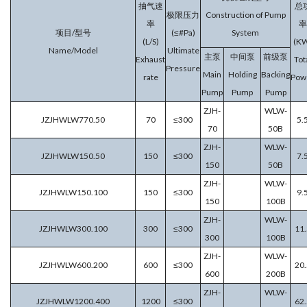
抽气速
总
极限压力
Construction of Pump
率
率
项目/型号
(≤#Pa)
System
(L/S)
(K
Name/Model
Ultimate
主泵
中间泵
前级泵
Exhaust
Tot
Pressure
Main
Holding
Backing
rate
Pow
Pump
Pump
Pump
ZJH-
WLW-
JZJHWLW770.50
70
≤300
5.
70
50B
ZJH-
WLW-
JZJHWLW150.50
150
≤300
7.
150
50B
ZJH-
WLW-
JZJHWLW150.100
150
≤300
9.
150
100B
ZJH-
WLW-
JZJHWLW300.100
300
≤300
11.
300
100B
ZJH-
WLW-
JZJHWLW600.200
600
≤300
20.
600
200B
ZJH-
WLW-
JZJHWLW1200.400
1200
≤300
62.