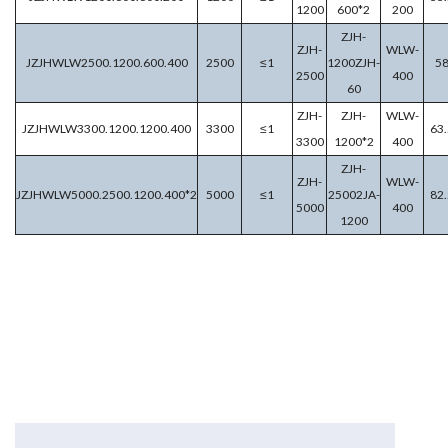
1200
600*2
200
ZJH-
ZJH-
WLW-
JZJHWLW2500.1200.600.400
2500
≤1
1200ZJH-
5
2500
400
60
ZJH-
ZJH-
WLW-
JZJHWLW3300.1200.1200.400
3300
≤1
63.
3300
1200*2
400
ZJH-
ZJH-
WLW-
JZJHWLW5000.2500.1200.400*2
5000
≤1
25002JA-
82.
5000
400
1200