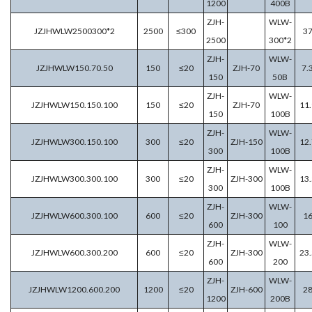
1200
400B
ZJH-
WLW-
JZJHWLW2500300*2
2500
≤300
3
2500
300*2
ZJH-
WLW-
JZJHWLW150.70.50
150
≤20
ZJH-70
7.
150
50B
ZJH-
WLW-
JZJHWLW150.150.100
150
≤20
ZJH-70
11.
150
100B
ZJH-
WLW-
JZJHWLW300.150.100
300
≤20
ZJH-150
12.
300
100B
ZJH-
WLW-
JZJHWLW300.300.100
300
≤20
ZJH-300
13.
300
100B
ZJH-
WLW-
JZJHWLW600.300.100
600
≤20
ZJH-300
1
600
100
ZJH-
WLW-
JZJHWLW600.300.200
600
≤20
ZJH-300
23.
600
200
ZJH-
WLW-
JZJHWLW1200.600.200
1200
≤20
ZJH-600
2
1200
200B