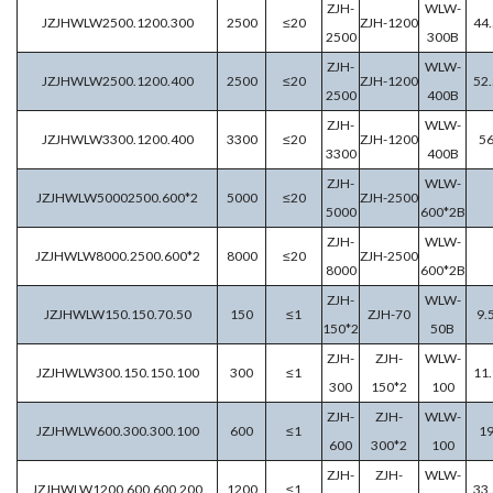
ZJH-
WLW-
JZJHWLW2500.1200.300
2500
≤20
ZJH-1200
44.
2500
300B
ZJH-
WLW-
JZJHWLW2500.1200.400
2500
≤20
ZJH-1200
52.
2500
400B
ZJH-
WLW-
JZJHWLW3300.1200.400
3300
≤20
ZJH-1200
5
3300
400B
ZJH-
WLW-
JZJHWLW50002500.600*2
5000
≤20
ZJH-2500
5000
600*2B
ZJH-
WLW-
JZJHWLW8000.2500.600*2
8000
≤20
ZJH-2500
8000
600*2B
ZJH-
WLW-
JZJHWLW150.150.70.50
150
≤1
ZJH-70
9.
150*2
50B
ZJH-
ZJH-
WLW-
JZJHWLW300.150.150.100
300
≤1
11.
300
150*2
100
ZJH-
ZJH-
WLW-
JZJHWLW600.300.300.100
600
≤1
1
600
300*2
100
ZJH-
ZJH-
WLW-
JZJHWLW1200.600.600.200
1200
≤1
33.